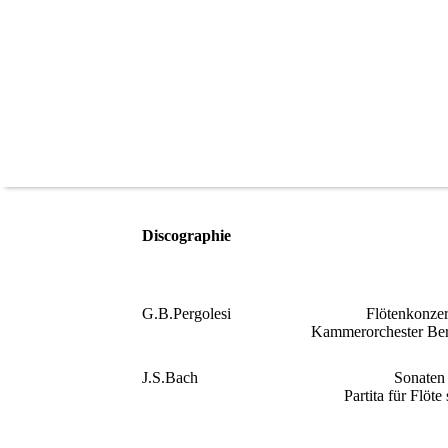
Discographie
G.B.Pergolesi
Flötenkonze
Kammerorchester Ber
J.S.Bach
Sonaten
Partita für Fl