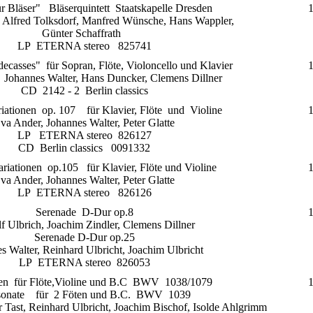
r Bläser" Bläserquintett Staatskapelle Dresden
, Alfred Tolksdorf, Manfred Wünsche, Hans Wappler,
Günter Schaffrath
LP ETERNA stereo 825741
ecasses" für Sopran, Flöte, Violoncello und Klavier
y, Johannes Walter, Hans Duncker, Clemens Dillner
CD 2142 - 2 Berlin classics
riationen op. 107 für Klavier, Flöte und Violine
va Ander, Johannes Walter, Peter Glatte
LP ETERNA stereo 826127
CD Berlin classics 0091332
ariationen op.105 für Klavier, Flöte und Violine
va Ander, Johannes Walter, Peter Glatte
LP ETERNA stereo 826126
Serenade D-Dur op.8
f Ulbrich, Joachim Zindler, Clemens Dillner
Serenade D-Dur op.25
s Walter, Reinhard Ulbricht, Joachim Ulbricht
LP ETERNA stereo 826053
ten für Flöte,Violine und B.C BWV 1038/1079
sonate für 2 Föten und B.C. BWV 1039
r Tast, Reinhard Ulbricht, Joachim Bischof, Isolde Ahlgrimm