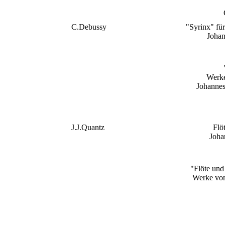
C.Debussy
"Syrinx" für
Johan
Werke
Johannes
J.J.Quantz
Flö
Joha
"Flöte und
Werke vo