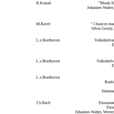
R.Kunad
"Musik fü
Johannes Walter
M.Ravel
" Chancos mad
Silvia Geszt
L.v.Beethoven
Volksliedva
E
L.v.Beethoven
Volksliedv
E
L.v.Beethoven
Rudol
Johanne
J.S.Bach
Triosona
Trio
Johannes Walter, Werne