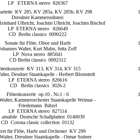
LP ETERNA stereo 826367
uartette KV 285, KV 285a, KV 285b, KV 298
Dresdner Kammersolisten:
 Reinhard Ulbricht, Joachim Ulbricht, Joachim Bischof
LP ETERNA stereo 826649
CD Berlin classics 0090222
Sonate für Flöte, Oboe und Harfe
Johannes Walter, Kurt Mahn, Jutta Zoff
LP Nova stereo 885041
CD Berlin classics 0092312
ötenkonzerte KV 313, KV 314, KV 315
lter, Desdner Staatskapelle - Herbert Blomstedt
LP ETERNA stereo 826616
CD Berlin classics 3026-2
Flötenkonzerte op.10 , Nr.1 - 6
Walter, Kammerorchester Staatskapelle Weimar -
Friedemann Bätzel
LP ETERNA stereo 827114
mabile Deutsche Schallplatten 0140039
CD Corona classic collection 01132
ert für Flöte, Harfe und Orchester KV 299
Walter, Dresdner Staatskapelle - Otmar Suitner