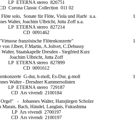
LP ETERNA stereo 826751
CD Corona Classic Collection 011 02
 Flöte solo, Sonate für Flöte, Viola und Harfe u.a.
nes Walter, Joachim Ulbricht, Jutta Zoff u.a.
LP ETERNA stereo 827214
CD 0091462
"Virtuose französische Flötenkonzerte"
 von J.Ibert, F.Martin, A.Jolivet, C.Debussy
 Walter, Staatskapelle Dresden - Siegfried Kurz
Joachim Ulbricht, Jutta Zoff
LP ETERNA stereo 827899
CD 0091612
tenkonzerte G-dur, h-moll, Es-Dur, g-moll
nnes Walter - Dresdner Kammersolisten
LP ETERNA stereo 729187
CD Ars vivendi 2100184
 Orgel" - Johannes Walter, Hansjürgen Scholze
n Marais, Bach, Händel, Langlais, Fukushima
LP Ars vivendi 2700197
CD Ars vivendi 2100197